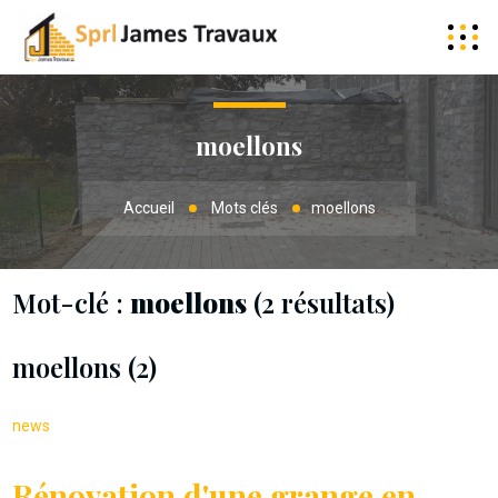
moellons
Accueil
Mots clés
moellons
Mot-clé :
moellons
(2 résultats)
moellons (2)
news
Rénovation d'une grange en