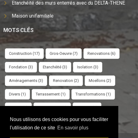
Etanchéité des murs enterrés avec du DELTA-THENE
Maison unifamiliale
MOTS CLÉS
Construction (17)
Gros-Oeuvre (7)
Renovations (6)
Fondation (3)
Etanchéité (3)
Isolation (3)
Aménagements (3)
Renovation (2)
Moellons (2)
Divers (1)
Terrassement (1)
Transformations (1)
Pavage (1)
Création Baie (1)
Sablage (1)
Nous utilisons des cookies pour vous faciliter
l'utilisation de ce site
En savoir plus